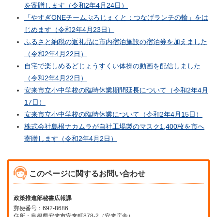
を寄贈します（令和2年4月24日）
「やすぎ
ONE
チームぷろじぇくと：つなげランチの輪」をは
じめます（令和2年4月23日）
ふるさと納税の返礼品に市内宿泊施設の宿泊券を加えました
（令和2年4月22日）
自宅で楽しめるどじょうすくい体操の動画を配信しました
（令和2年4月22日）
安来市立小中学校の臨時休業期間延長について（令和2年4月
17日）
安来市立小中学校の臨時休業について（令和2年4月15日）
株式会社島根ナカムラが自社工場製のマスク1,400枚を市へ
寄贈します（令和2年4月2日）
このページに関するお問い合わせ
政策推進部秘書広報課
郵便番号：692-8686
住所：島根県安来市安来町878-2（安来庁舎）