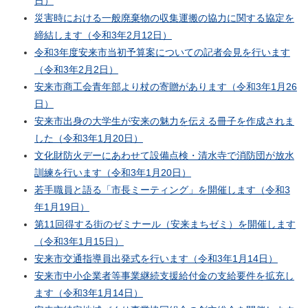
日）
災害時における一般廃棄物の収集運搬の協力に関する協定を
締結します（令和3年2月12日）
令和3年度安来市当初予算案についての記者会見を行います
（令和3年2月2日）
安来市商工会青年部より杖の寄贈があります（令和3年1月26
日）
安来市出身の大学生が安来の魅力を伝える冊子を作成されま
した（令和3年1月20日）
文化財防火デーにあわせて設備点検・清水寺で消防団が放水
訓練を行います（令和3年1月20日）
若手職員と語る「市長ミーティング」を開催します（令和3
年1月19日）
第11回得する街のゼミナール（安来まちゼミ）を開催します
（令和3年1月15日）
安来市交通指導員出発式を行います（令和3年1月14日）
安来市中小企業者等事業継続支援給付金の支給要件を拡充し
ます（令和3年1月14日）