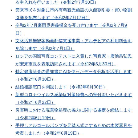
る申入れを行いました（令和2年7月30日）
安来市民を対象に市内有料観光施設の入館割引券・買い物割
引券を配布します（令和2年7月17日）
令和2年7月豪雨災害義援金を受け付けます（令和2年7月9
日）
文化活動無観客動画配信支援事業：アルテピアの利用料金を
免除します（令和2年7月1日）
ロシアの国際写真コンテストに入賞した写真家・廣池昌弘氏
が安来市長を表敬訪問されます（令和2年6月30日）
特定健康診査の通知書にAIを使ったデータ分析を活用します
（令和2年6月30日）
結婚相談窓口を開設します（令和2年6月30日）
新型コロナウイルス感染症対策経費への寄付をいただきます
（令和2年6月22日）
災害時における廃棄物処理の協力に関する協定を締結します
（令和2年6月19日）
手押しアルコールポンプを足踏み式にするための木製器具を
考案しました（令和2年6月19日）