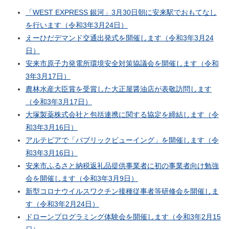
「
WEST EXPRESS
銀河」3月30日朝に安来駅でおもてなし
を行います（令和3年3月24日）
えーひだデマンド交通出発式を開催します（令和3年3月24
日）
安来市原子力発電所環境安全対策協議会を開催します（令和
3年3月17日）
農林水産大臣賞を受賞した大正屋醤油店が表敬訪問します
（令和3年3月17日）
大塚製薬株式会社と包括連携に関する協定を締結します（令
和3年3月16日）
アルテピアで「パブリックビューイング」を開催します（令
和3年3月16日）
安来市ふるさと納税返礼品提供事業者に初の事業者向け勉強
会を開催します（令和3年3月9日）
新型コロナウイルスワクチン接種従事者等研修会を開催しま
す（令和3年2月24日）
ドローンプログラミング体験会を開催します（令和3年2月15