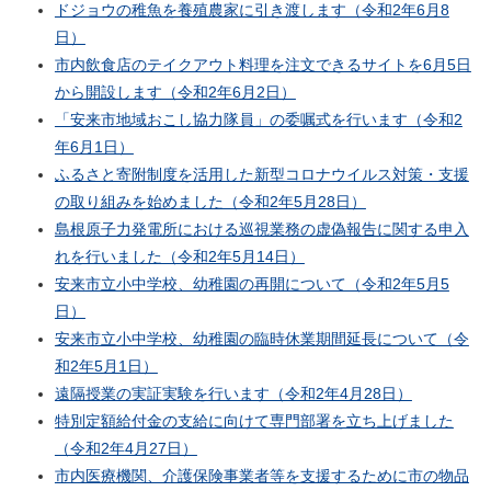
ドジョウの稚魚を養殖農家に引き渡します（令和2年6月8
日）
市内飲食店のテイクアウト料理を注文できるサイトを6月5日
から開設します（令和2年6月2日）
「安来市地域おこし協力隊員」の委嘱式を行います（令和2
年6月1日）
ふるさと寄附制度を活用した新型コロナウイルス対策・支援
の取り組みを始めました（令和2年5月28日）
島根原子力発電所における巡視業務の虚偽報告に関する申入
れを行いました（令和2年5月14日）
安来市立小中学校、幼稚園の再開について（令和2年5月5
日）
安来市立小中学校、幼稚園の臨時休業期間延長について（令
和2年5月1日）
遠隔授業の実証実験を行います（令和2年4月28日）
特別定額給付金の支給に向けて専門部署を立ち上げました
（令和2年4月27日）
市内医療機関、介護保険事業者等を支援するために市の物品