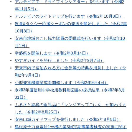
アルテピアで「ドライブインシアター」を行います（令和2
年11月5日）
アルテピアのライトアップを行います（令和2年10月8日）
飲食&タクシー応援クーポンの発送を開始しました（令和2年
10月8日）
安来市地域おこし協力隊員の委嘱式を行います（令和2年10
月1日）
幸盛祭を開催します（令和2年9月14日）
やすぎガイドを発行しました（令和2年9月7日）
安来市内で宿泊される方に金券等の特典を用意しました（令
和2年9月4日）
小型発電機贈呈式を開催します（令和2年9月4日）
令和3年度使用中学校用教科用図書の採択結果（令和2年8月
31日）
ふるさと納税の返礼品に「レンジアップごはん」が加わりま
した（令和2年8月25日）
安来山城ガイドマップを発行しました（令和2年8月5日）
島根原子力発電所1号機の第3回定期事業者検査の実施に関す