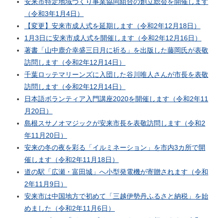
安来市特定地域づくり事業協同組合の創立総会を開催します
（令和3年1月4日）
【変更】安来市成人式を延期します（令和2年12月18日）
1月3日に安来市成人式を開催します（令和2年12月16日）
著書「山中鹿介幸盛三日月に祈る」を出版した藤岡氏が表敬
訪問します（令和2年12月14日）
千葉ロッテマリーンズに入団した谷川唯人さんが市長を表敬
訪問します（令和2年12月14日）
日本語ボランティア入門講座2020を開催します（令和2年11
月20日）
島根スサノオマジックが安来市長を表敬訪問します（令和2
年11月20日）
安来の冬の夜を彩る「イルミネーション」を市内3カ所で開
催します（令和2年11月18日）
道の駅「広瀬・富田城」へ小型発電機が寄贈されます（令和
2年11月9日）
安来市は中国地方で初めて「三越伊勢丹ふるさと納税」を始
めました（令和2年11月6日）