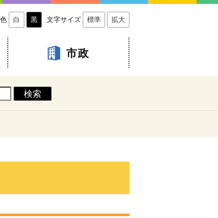
色
白
黒
文字サイズ
標準
拡大
市政