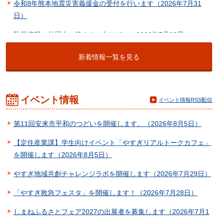
令和8年熊本地震災害義援金の受付を行います（2026年7月31
日）
防災情報（外国人の皆さんへ向けて）（2026年7月30日）
全国瞬時警報システム（Jアラート）全国一斉情報伝達試験を行
新着情報一覧を見る
います（2026年7月29日）
「やすぎ救急フェスタ」を開催します！（2026年7月28日）
イベント情報
イベント情報RSS配信
カメムシ類防除支援事業について（2026年7月27日）
【定住産業課】出会いの場づくり事業にかかる委託事業者選定プ
第11回安来市平和のつどいを開催します。（2026年8月5日）
ロポーザルの実施について掲載しました（2026年7月24日）
【定住産業課】学生向けイベント「やすぎリアルトークカフェ」
【財政課】安来市公の施設指定管理者の募集について掲載しまし
を開催します（2026年8月5日）
た（2026年7月17日）
やすぎ地域共創チャレンジラボを開催します（2026年7月29日）
広報やすぎ令和8年8月号を発行しました（2026年7月17日）
「やすぎ救急フェスタ」を開催します！（2026年7月28日）
しまねふるさとフェア2027の出展者を募集します（2026年7月1