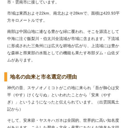
市・雲南市に接しています。
市域は東西およそ22km、南北およそ28kmで、面積は420.93平
方キロメートルです。
南部は中国山地に連なる豊かな緑に覆われ、そこを源流として
中海に注ぐ飯梨川・伯太川全流域が市域に含まれます。下流域
に形成された三角州には広大な耕地が広がり、上流域には豊か
な森林と県東部の水瓶としての機能も果たす布部ダム・山佐ダ
ムがあります。
地名の由来と市名選定の理由
神代の昔、スサノオノミコトがこの地に来られ「吾が御心は安
平（やす）けくなりぬ」といわれたことから「安来（やす
ぎ）」というようになったと伝えられています。（出雲国風土
記から）
そして、安来節・ヤスキハガネは全国的、世界的に高い知名度
があります。こうした歴史・文化・産業にちなんだ地名を大切