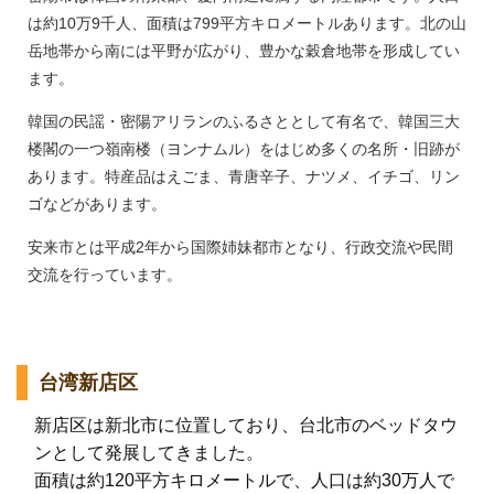
は約10万9千人、面積は799平方キロメートルあります。北の山
岳地帯から南には平野が広がり、豊かな穀倉地帯を形成してい
ます。
韓国の民謡・密陽アリランのふるさととして有名で、韓国三大
楼閣の一つ嶺南楼（ヨンナムル）をはじめ多くの名所・旧跡が
あります。特産品はえごま、青唐辛子、ナツメ、イチゴ、リン
ゴなどがあります。
安来市とは平成2年から国際姉妹都市となり、行政交流や民間
交流を行っています。
台湾新店区
新店区は新北市に位置しており、台北市のベッドタウ
ンとして発展してきました。
面積は約120平方キロメートルで、人口は約30万人で