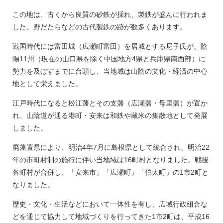
この地は、古くから良質の砂鉄が採れ、製鉄が盛んに行われま
した。野だたらなどの古代製鉄の跡が数多くあります。
戦国時代には富田城（広瀬町富田）を居城とする尼子氏が、陰
陽11州（現在の山口県を除く中国地方4県と兵庫県南西部）に
勢力を及ぼすまでに台頭し、当地域は山陰の文化・経済の中心
地として栄えました。
江戸時代になると松江藩とその支藩（広瀬藩・母里藩）が置か
れ、山陰道が通る港町・安来は和鉄や蔵米の集散地として発展
しました。
廃藩置県により、明治4年7月に島根県として統合され、明治22
年の市町村制の施行に伴い当地域は16町村となりました。戦後
各町村が合併し、「安来市」「広瀬町」「伯太町」の1市2町と
なりました。
歴史・文化・生活などにおいて一体性を有し、広域行政組合な
どを通じて協力して地域づくりを行ってきた1市2町は、平成16