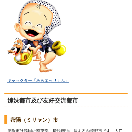
キャラクター「あらエッサくん」
姉妹都市及び友好交流都市
密陽（ミリャン）市
密陽市は韓国の南東部、慶尚南道に属する内陸都市です。人口