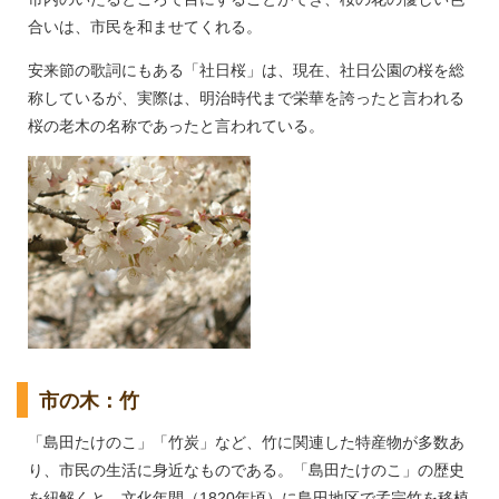
合いは、市民を和ませてくれる。
安来節の歌詞にもある「社日桜」は、現在、社日公園の桜を総
称しているが、実際は、明治時代まで栄華を誇ったと言われる
桜の老木の名称であったと言われている。
市の木：竹
「島田たけのこ」「竹炭」など、竹に関連した特産物が多数あ
り、市民の生活に身近なものである。「島田たけのこ」の歴史
を紐解くと、文化年間（1820年頃）に島田地区で孟宗竹を移植