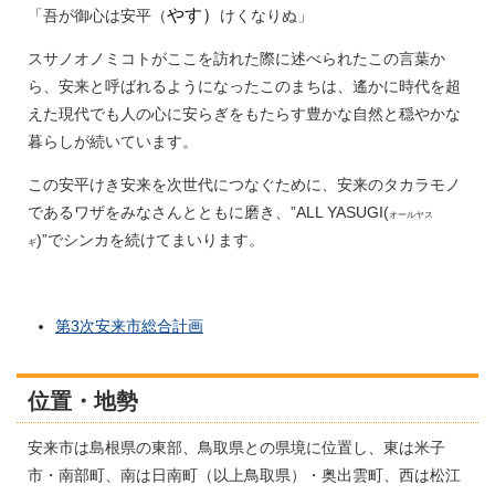
やす）
「吾が御心は安平（
けくなりぬ」
スサノオノミコトがここを訪れた際に述べられたこの言葉か
ら、安来と呼ばれるようになったこのまちは、遙かに時代を超
えた現代でも人の心に安らぎをもたらす豊かな自然と穏やかな
暮らしが続いています。
この安平けき安来を次世代につなぐために、安来のタカラモノ
であるワザをみなさんとともに磨き、”
ALL YASUGI
(
オールヤス
)”でシンカを続けてまいります。
ギ
第3次安来市総合計画
位置・地勢
安来市は島根県の東部、鳥取県との県境に位置し、東は米子
市・南部町、南は日南町（以上鳥取県）・奥出雲町、西は松江