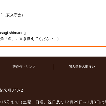
-2（安来庁舎）
gi.shimane.jp
半角「＠」に書き換えてください。）
著作権・リンク
個人情報の取扱い
安来町878-2
時15分まで（土曜、日曜、祝日及び12月29日～1月3日は