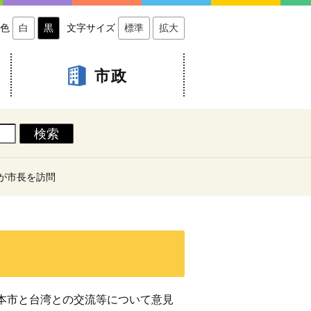
色
白
黒
文字サイズ
標準
拡大
市政
が市長を訪問
、本市と台湾との交流等について意見