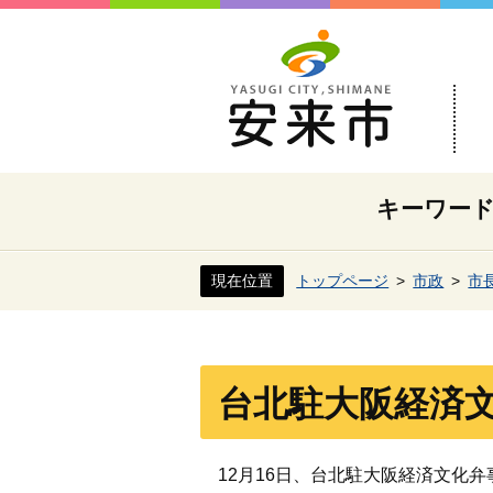
キーワー
現在位置
トップページ
市政
市
台北駐大阪経済
12月16日、台北駐大阪経済文化