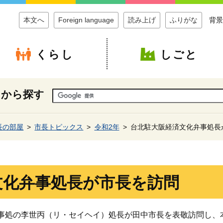
本文へ
Foreign language
読み上げ
ふりがな
背景
くらし
しごと
ドから探す
長の部屋
市長トピックス
令和2年
台北駐大阪経済文化弁事処長
文化弁事処長が市長を訪問
弁事処の李世丙（リ・セイヘイ）処長が田中市長を表敬訪問し