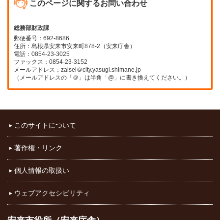
このページに関するお問い合わせ
総務部財政課
郵便番号：692-8686
住所：島根県安来市安来町878-2（安来庁舎）
電話：0854-23-3025
ファックス：0854-23-3152
メールアドレス：zaisei＠city.yasugi.shimane.jp
（メールアドレスの「＠」は半角「@」に書き換えてください。）
このサイトについて
著作権・リンク
個人情報の取扱い
ウェブアクセシビリティ