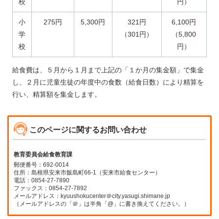
校
円）
小
275円
5,300円
321円
6,100円
学
（301円）
（5,800
校
円）
給食費は、５月から１月まで上記の「１か月の集金額」で集金
し、２月に児童生徒の年度中の食数（給食日数）により精算を
行い、精算額を集金します。
このページに関するお問い合わせ
教育委員会給食教育課
郵便番号：692-0014
住所：島根県安来市飯島町66-1（安来市給食センター）
電話：0854-27-7890
ファックス：0854-27-7892
メールアドレス：kyuushokucenter＠city.yasugi.shimane.jp
（メールアドレスの「＠」は半角「@」に書き換えてください。）