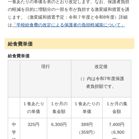
一食あたりの単価を表のとおり改定します。なお、保護者負担
の軽減を目的に増額分の一部を市が負担する激変緩和措置を講
じます。（激変緩和措置予定：令和７年度と令和8年度）詳細
は
「学校給食費の改定による保護者の負担軽減策について」
給食費単価
給食費単価
現行
改定後
（）内は令和7年度保護
者負担額です。
１食あたり
１か月の
１食あたりの
１か月の集
の単価
集金額
単価
金額
中
325円
6,300円
389円
7,400円
学
（359円）
（6,900