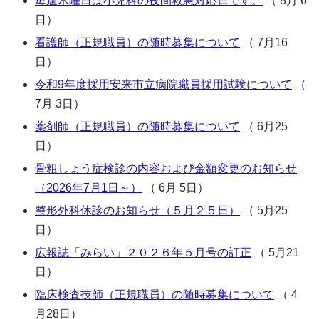
毎週木曜日は小児科の夜間救急対応日です。
（ 8月 6
日）
看護師（正規職員）の随時募集について
（ 7月16
日）
令和9年度採用安来市立病院職員採用試験について
（
7月 3日）
薬剤師（正規職員）の随時募集について
（ 6月25
日）
骨粗しょう症検診の内容および金額変更のお知らせ
（2026年7月1日～）
（ 6月 5日）
整形外科休診のお知らせ（５月２５日）
（ 5月25
日）
広報誌「みらい」２０２６年５月号の訂正
（ 5月21
日）
臨床検査技師（正規職員）の随時募集について
（ 4
月28日）