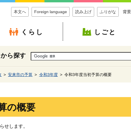
本文へ
Foreign language
読み上げ
ふりがな
背景
くらし
しごと
ドから探す
政
安来市の予算
令和3年度
令和3年度当初予算の概要
算の概要
知らせします。