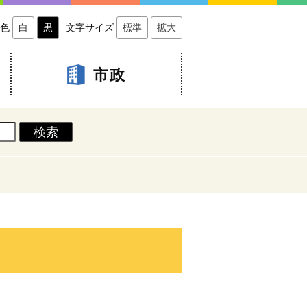
色
白
黒
文字サイズ
標準
拡大
市政