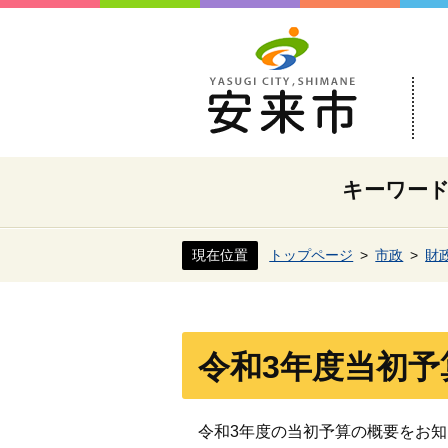
キーワー
現在位置
トップページ
市政
財
令和3年度当初予
令和3年度の当初予算の概要をお