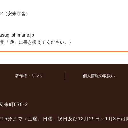
-2（安来庁舎）
gi.shimane.jp
半角「@」に書き換えてください。）
著作権・リンク
個人情報の取扱い
安来町878-2
時15分まで（土曜、日曜、祝日及び12月29日～1月3日は