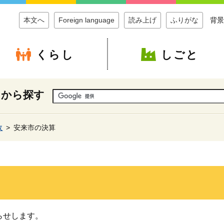
本文へ
Foreign language
読み上げ
ふりがな
背景
くらし
しごと
ドから探す
政
安来市の決算
らせします。