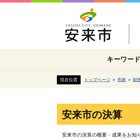
キーワー
現在位置
トップページ
市政
財
安来市の決算
安来市の決算の概要・成果をお知