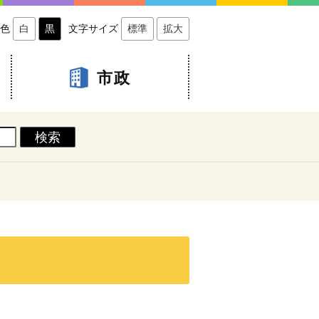
色
白
黒
文字サイズ
標準
拡大
市政