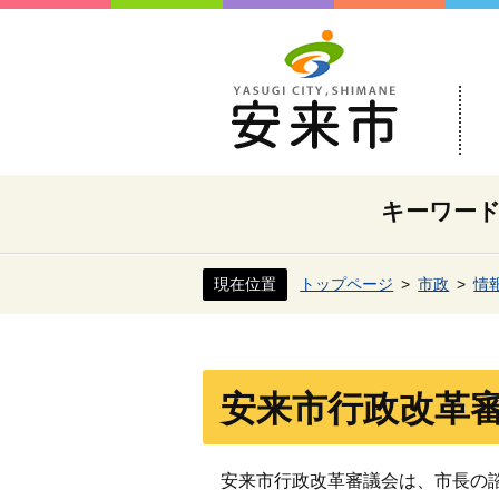
キーワー
現在位置
トップページ
市政
情
安来市行政改革
安来市行政改革審議会は、市長の