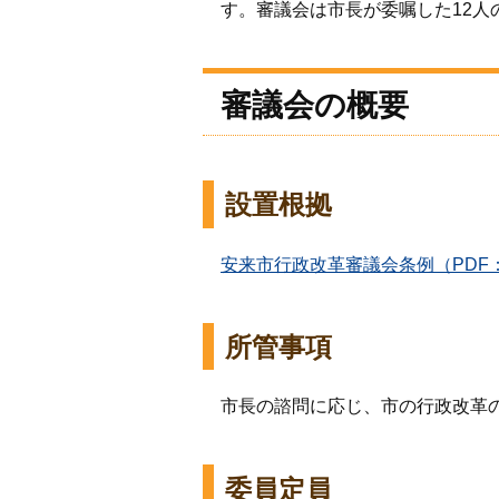
す。審議会は市長が委嘱した12人
審議会の概要
設置根拠
安来市行政改革審議会条例（PDF：
所管事項
市長の諮問に応じ、市の行政改革
委員定員