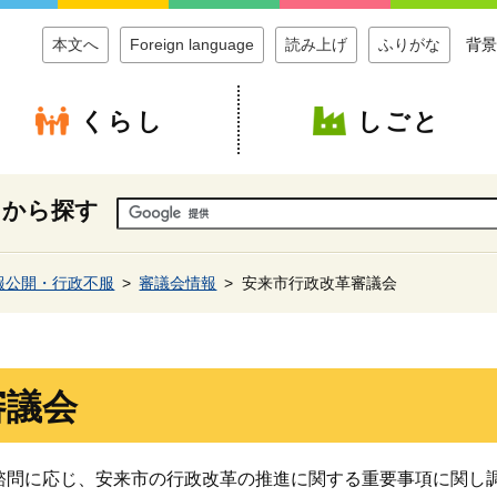
本文へ
Foreign language
読み上げ
ふりがな
背景
くらし
しごと
ドから探す
報公開・行政不服
審議会情報
安来市行政改革審議会
審議会
諮問に応じ、安来市の行政改革の推進に関する重要事項に関し