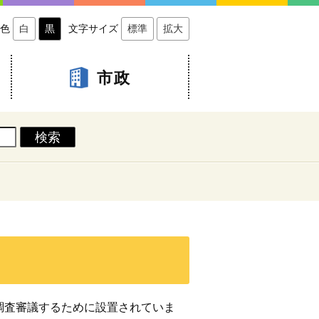
色
白
黒
文字サイズ
標準
拡大
市政
調査審議するために設置されていま