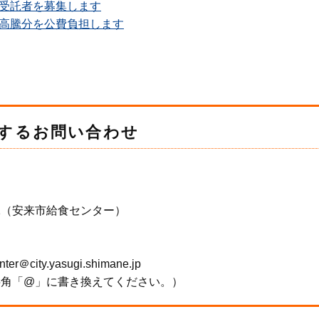
受託者を募集します
高騰分を公費負担します
するお問い合わせ
1（安来市給食センター）
city.yasugi.shimane.jp
半角「@」に書き換えてください。）