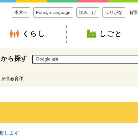
本文へ
Foreign language
読み上げ
ふりがな
背景
くらし
しごと
ドから探す
給食教育課
集します