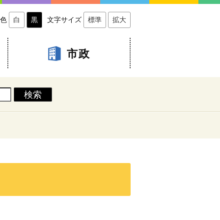
色
白
黒
文字サイズ
標準
拡大
市政