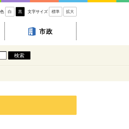
色
白
黒
文字サイズ
標準
拡大
市政