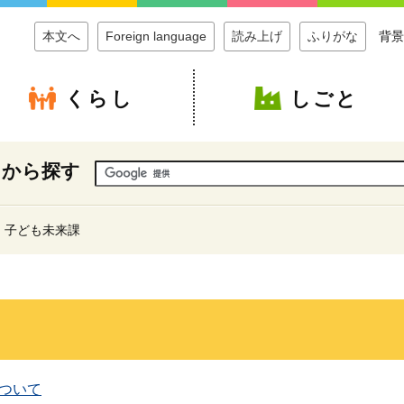
本文へ
Foreign language
読み上げ
ふりがな
背景
くらし
しごと
ドから探す
子ども未来課
ついて