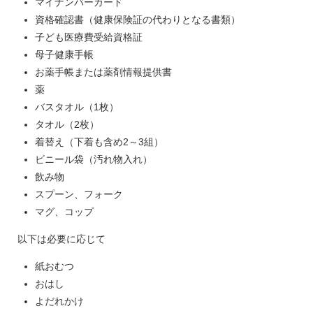
マイナンバーカード
資格確認書（健康保険証の代わりとなる書類）
子ども医療費受給資格証
母子健康手帳
お薬手帳または薬剤情報提供書
薬
バスタオル（1枚）
タオル（2枚）
着替え（下着も含め2～3組）
ビニール袋（汚れ物入れ）
飲み物
スプーン、フォーク
マグ、コップ
以下は必要に応じて
紙おむつ
おはし
よだれかけ