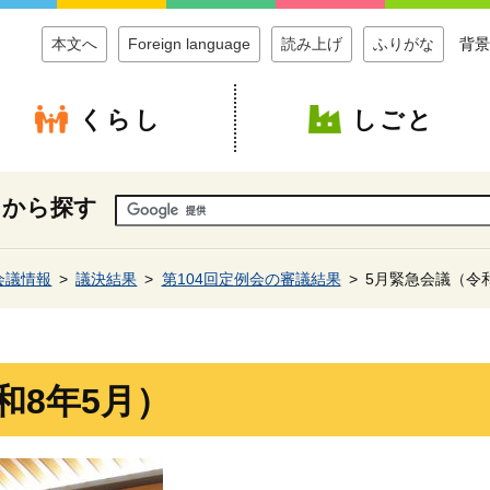
本文へ
Foreign language
読み上げ
ふりがな
背景
くらし
しごと
ドから探す
会議情報
議決結果
第104回定例会の審議結果
5月緊急会議（令和
和8年5月）