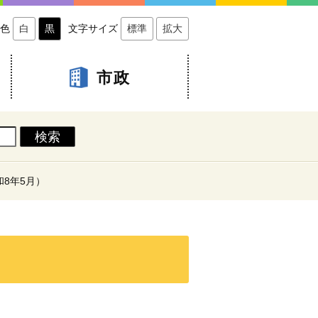
色
白
黒
文字サイズ
標準
拡大
市政
8年5月）