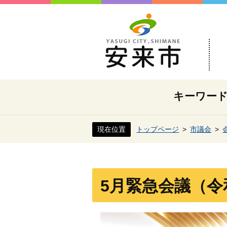
キーワー
現在位置
トップページ
市議会
5月緊急会議（令