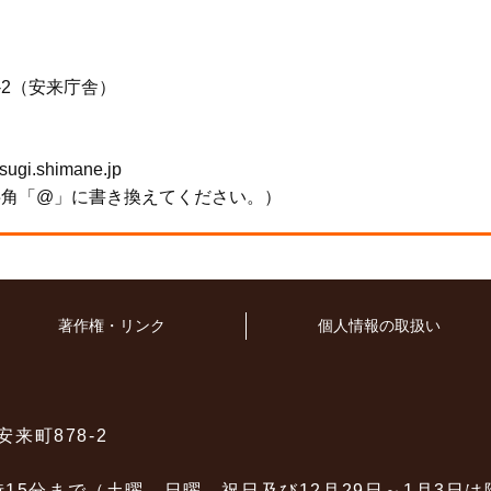
-2（安来庁舎）
i.shimane.jp
半角「@」に書き換えてください。）
著作権・リンク
個人情報の取扱い
安来町878-2
時15分まで（土曜、日曜、祝日及び12月29日～1月3日は