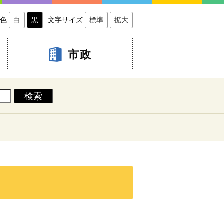
色
白
黒
文字サイズ
標準
拡大
市政