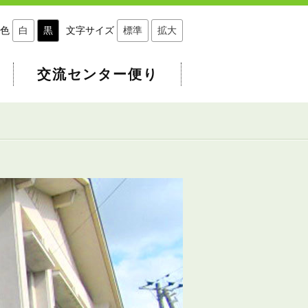
色
白
黒
文字サイズ
標準
拡大
交流センター便り